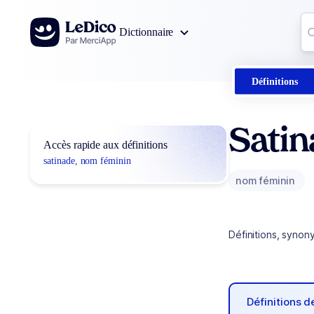
Aller au contenu
Co
Dictionnaire
0
r
Définitions
Sati
Accès rapide aux définitions
satinade, nom féminin
nom féminin
Définitions, synon
Définitions 