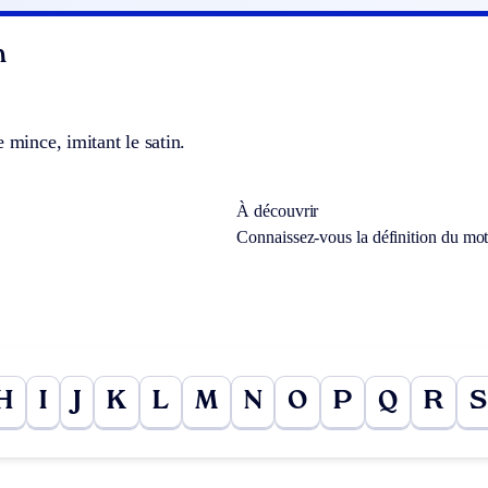
n
e mince, imitant le satin.
À découvrir
Connaissez-vous la définition du mo
H
I
J
K
L
M
N
O
P
Q
R
S