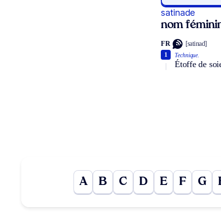
satinade
nom fémini
FR
[satinad]
1
Technique.
Étoffe de soi
A
B
C
D
E
F
G