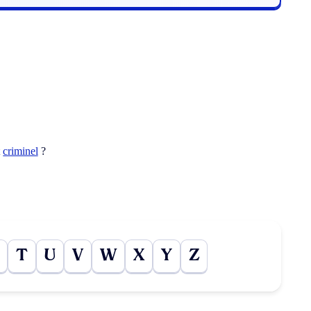
t
criminel
?
T
U
V
W
X
Y
Z