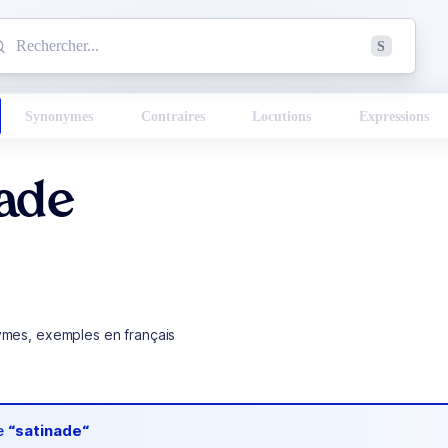
mmencez à chercher un mot dans le dictionnaire :
S
esults found.
Synonymes
Contraires
Locutions
Expressions
nade
ymes, exemples en français
de
“satinade“