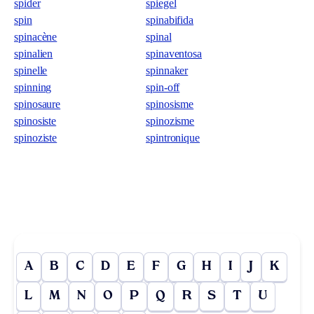
spider
spiegel
spin
spinabifida
spinacène
spinal
spinalien
spinaventosa
spinelle
spinnaker
spinning
spin-off
spinosaure
spinosisme
spinosiste
spinozisme
spinoziste
spintronique
A
B
C
D
E
F
G
H
I
J
K
L
M
N
O
P
Q
R
S
T
U