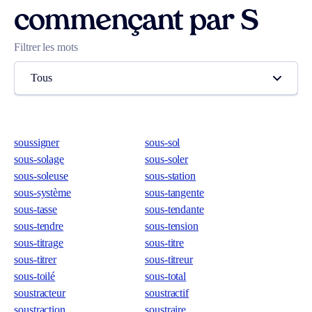
commençant par S
Filtrer les mots
Tous
soussigner
sous-sol
sous-solage
sous-soler
sous-soleuse
sous-station
sous-système
sous-tangente
sous-tasse
sous-tendante
sous-tendre
sous-tension
sous-titrage
sous-titre
sous-titrer
sous-titreur
sous-toilé
sous-total
soustracteur
soustractif
soustraction
soustraire