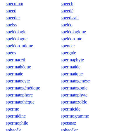
spéculum
speech
speed
speedé
speeder
speed-sail
speiss
spéléo
spéléologie
spéléologique
spéléologue
spéléonaute
spéléonautique
spencer
spéos
spergule
spermacéti
spermaphyte
spermathèque
spermatide
spermatie
spermatique
spermatocyte
spermatogenèse
spermatogénétique
spermatogonie
spermatophore
spermatophyte
spermatothèque
spermatozoïde
sperme
spermicide
spermidine
spermogramme
spermophile
spetsnaz
sphacèle
sphacéler