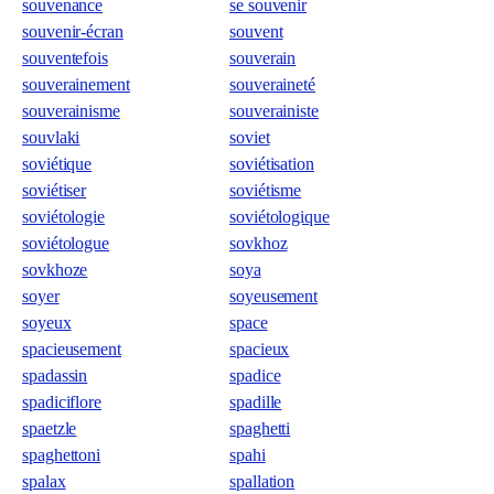
souvenance
se souvenir
souvenir-écran
souvent
souventefois
souverain
souverainement
souveraineté
souverainisme
souverainiste
souvlaki
soviet
soviétique
soviétisation
soviétiser
soviétisme
soviétologie
soviétologique
soviétologue
sovkhoz
sovkhoze
soya
soyer
soyeusement
soyeux
space
spacieusement
spacieux
spadassin
spadice
spadiciflore
spadille
spaetzle
spaghetti
spaghettoni
spahi
spalax
spallation