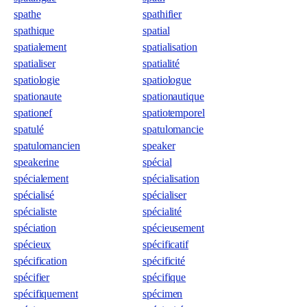
spathe
spathifier
spathique
spatial
spatialement
spatialisation
spatialiser
spatialité
spatiologie
spatiologue
spationaute
spationautique
spationef
spatiotemporel
spatulé
spatulomancie
spatulomancien
speaker
speakerine
spécial
spécialement
spécialisation
spécialisé
spécialiser
spécialiste
spécialité
spéciation
spécieusement
spécieux
spécificatif
spécification
spécificité
spécifier
spécifique
spécifiquement
spécimen