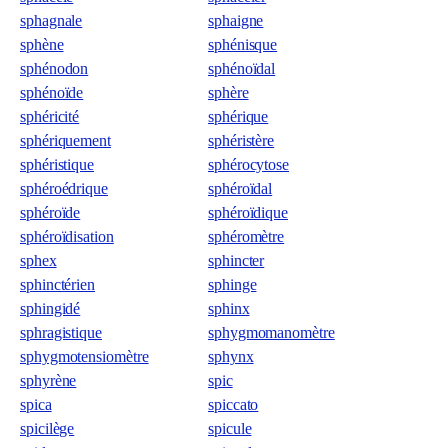
sphagnale
sphaigne
sphène
sphénisque
sphénodon
sphénoïdal
sphénoïde
sphère
sphéricité
sphérique
sphériquement
sphéristère
sphéristique
sphérocytose
sphéroédrique
sphéroïdal
sphéroïde
sphéroïdique
sphéroïdisation
sphéromètre
sphex
sphincter
sphinctérien
sphinge
sphingidé
sphinx
sphragistique
sphygmomanomètre
sphygmotensiomètre
sphynx
sphyrène
spic
spica
spiccato
spicilège
spicule