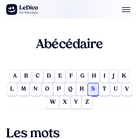
Aller au contenu
Abécédaire
A
B
C
D
E
F
G
H
I
J
K
L
M
N
O
P
Q
R
S
T
U
V
W
X
Y
Z
Les mots