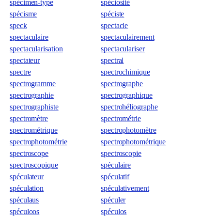
spécimen-type
spéciosité
spécisme
spéciste
speck
spectacle
spectaculaire
spectaculairement
spectacularisation
spectaculariser
spectateur
spectral
spectre
spectrochimique
spectrogramme
spectrographe
spectrographie
spectrographique
spectrographiste
spectrohéliographe
spectromètre
spectrométrie
spectrométrique
spectrophotomètre
spectrophotométrie
spectrophotométrique
spectroscope
spectroscopie
spectroscopique
spéculaire
spéculateur
spéculatif
spéculation
spéculativement
spéculaus
spéculer
spéculoos
spéculos