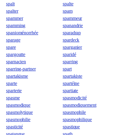
spalt
spalte
spalter
spam
spammer
spammeur
spamming
spanandrie
spanioménorrhée
sparadrap
sparage
spardeck
spare
sparganier
spargoutte
sparidé
sparnacien
sparring
sparring-partner
spart
spartakisme
spartakiste
sparte
spartéine
sparterie
spartiate
spasme
spasmodicité
spasmodique
spasmodiquement
spasmolytique
spasmophile
spasmophilie
spasmophilique
spasticité
spastique
spatangue
spath