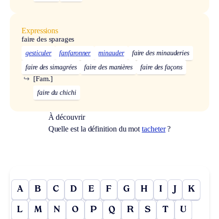
Expressions
faire des sparages
gesticuler
fanfaronner
minauder
faire des minauderies
faire des simagrées
faire des manières
faire des façons
↪
[Fam.]
faire du chichi
À découvrir
Quelle est la définition du mot
tacheter
?
A
B
C
D
E
F
G
H
I
J
K
L
M
N
O
P
Q
R
S
T
U