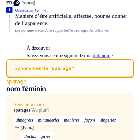
FR
[spaʀaʒ]
1
Québécisme.
Familier.
Manière d’être artificielle, affectée, pour se donner
de l’apparence.
Les journaux à scandales rapportent les sparages des célébrités.
À découvrir
Savez-vous ce que signifie le mot
dubnium
?
Synonymes de
“sparage“
sparage
nom féminin
Sens principaux
sparages
[Au plur.]
simagrées
minauderies
manières
façons
singeries
↪
[Fam.]
chichis
giries