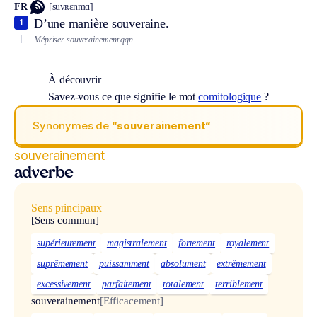
FR
[suvʀɛnmɑ̃]
D’une manière souveraine.
1
Mépriser souverainement qqn.
À découvrir
Savez-vous ce que signifie le mot
comitologique
?
Synonymes de
“souverainement“
souverainement
adverbe
Sens principaux
[Sens commun]
supérieurement
magistralement
fortement
royalement
suprêmement
puissamment
absolument
extrêmement
excessivement
parfaitement
totalement
terriblement
souverainement
[Efficacement]