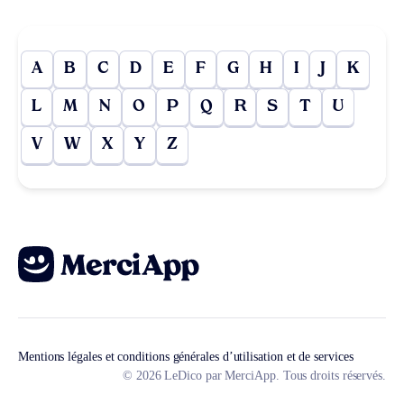
A
B
C
D
E
F
G
H
I
J
K
L
M
N
O
P
Q
R
S
T
U
V
W
X
Y
Z
Mentions légales et conditions générales d’utilisation et de services
© 2026 LeDico par MerciApp. Tous droits réservés.