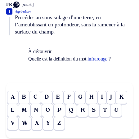
FR
[susɔle]
1
Agriculture.
Procéder au sous-solage d’une terre, en
l’ameublissant en profondeur, sans la ramener à la
surface du champ.
À découvrir
Quelle est la définition du mot
infrarouge
?
A
B
C
D
E
F
G
H
I
J
K
L
M
N
O
P
Q
R
S
T
U
V
W
X
Y
Z