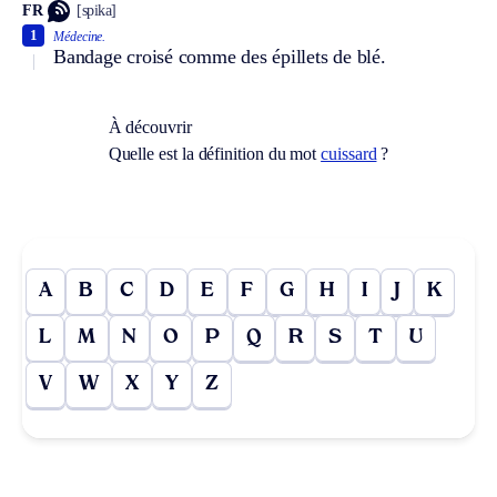
FR
[spika]
1
Médecine.
Bandage croisé comme des épillets de blé.
À découvrir
Quelle est la définition du mot
cuissard
?
A
B
C
D
E
F
G
H
I
J
K
L
M
N
O
P
Q
R
S
T
U
V
W
X
Y
Z