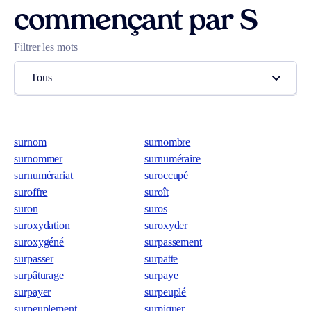
commençant par S
Filtrer les mots
Tous
surnom
surnombre
surnommer
surnuméraire
surnumérariat
suroccupé
suroffre
suroît
suron
suros
suroxydation
suroxyder
suroxygéné
surpassement
surpasser
surpatte
surpâturage
surpaye
surpayer
surpeuplé
surpeuplement
surpiquer