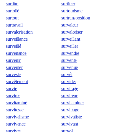
surtitre
surtitrer
surtoilé
surtourisme
surtout
surtransposition
surtravail
survaleur
survalorisation
survaloriser
surveillance
surveillant
surveillé
surveiller
survenance
survendre
survenir
survente
surventer
survenue
surveste
survêt
survêtement
survider
survie
survirage
survirer
survireur
survitaminé
survitaminer
survitesse
survitrage
survivalisme
survivaliste
survivance
survivant
survivre
survol