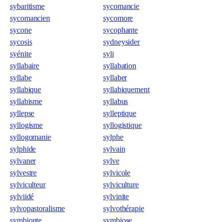
sybaritisme
sycomancie
sycomancien
sycomore
sycone
sycophante
sycosis
sydneysider
syénite
syli
syllabaire
syllabation
syllabe
syllaber
syllabique
syllabiquement
syllabisme
syllabus
syllepse
sylleptique
syllogisme
syllogistique
syllogomanie
sylphe
sylphide
sylvain
sylvaner
sylve
sylvestre
sylvicole
sylviculteur
sylviculture
sylviidé
sylvinite
sylvopastoralisme
sylvothérapie
symbionte
symbiose