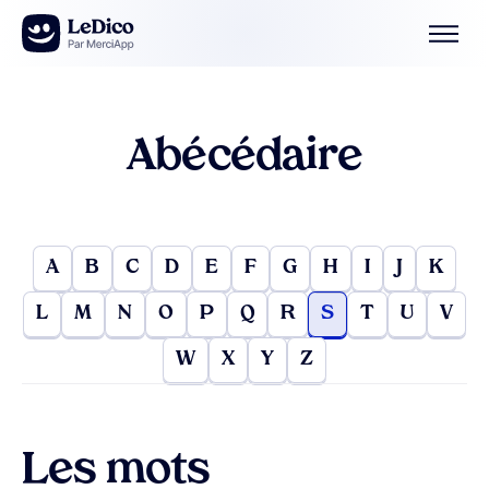
Aller au contenu
Abécédaire
A
B
C
D
E
F
G
H
I
J
K
L
M
N
O
P
Q
R
S
T
U
V
W
X
Y
Z
Les mots