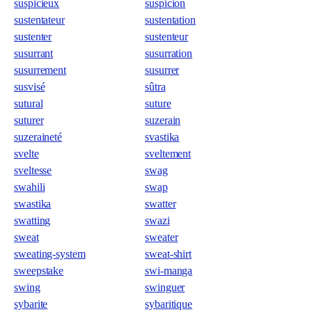
suspicieux
suspicion
sustentateur
sustentation
sustenter
sustenteur
susurrant
susurration
susurrement
susurrer
susvisé
sûtra
sutural
suture
suturer
suzerain
suzeraineté
svastika
svelte
sveltement
sveltesse
swag
swahili
swap
swastika
swatter
swatting
swazi
sweat
sweater
sweating-system
sweat-shirt
sweepstake
swi-manga
swing
swinguer
sybarite
sybaritique