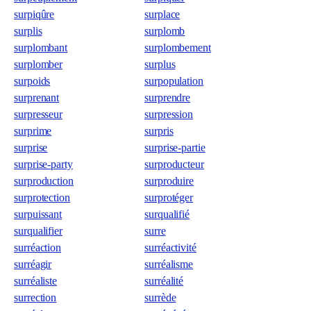
surpiqûre
surplace
surplis
surplomb
surplombant
surplombement
surplomber
surplus
surpoids
surpopulation
surprenant
surprendre
surpresseur
surpression
surprime
surpris
surprise
surprise-partie
surprise-party
surproducteur
surproduction
surproduire
surprotection
surprotéger
surpuissant
surqualifié
surqualifier
surre
surréaction
surréactivité
surréagir
surréalisme
surréaliste
surréalité
surrection
surrède