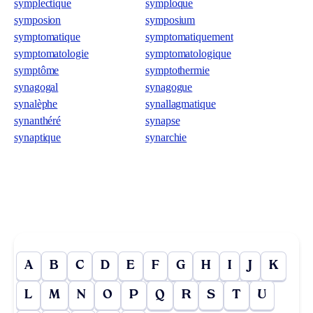
symplectique
symploque
symposion
symposium
symptomatique
symptomatiquement
symptomatologie
symptomatologique
symptôme
symptothermie
synagogal
synagogue
synalèphe
synallagmatique
synanthéré
synapse
synaptique
synarchie
A
B
C
D
E
F
G
H
I
J
K
L
M
N
O
P
Q
R
S
T
U