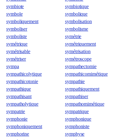
symbiote
symbiotique
symbole
symbolique
symboliquement
symbolisation
symboliser
symbolisme
symboliste
symétrie
symétrique
symétriquement
symétrisable
symétrisation
symétriser
symétroscope
sympa
sympathectomie
sympathicolytique
sympathicomimétique
sympathicotonie
sympathie
sympathique
sympathiquement
sympathisant
sympathiser
sympatholytique
sympathomimétique
sympatrie
sympatrique
symphonie
symphonique
symphoniquement
symphoniste
symphorine
symphyse