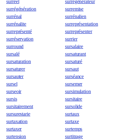
surréel
surrégénérateur
surrégénération
surremise
surrénal
surrénalien
surrénalite
surreprésentation
surreprésenté
surreprésenter
surréservation
surrier
surround
sursalaire
sursalé
sursaturant
sursaturation
sursaturé
sursaturer
sursaut
sursauter
surséance
sursel
sursemer
surseoir
sursimulation
sursis
sursitaire
sursitairement
sursolide
sursurestarie
surtaux
surtaxation
surtaxe
surtaxer
surtemps
surtension
surtitrage