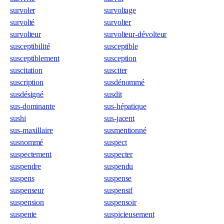
survoler
survoltage
survolté
survolter
survolteur
survolteur-dévolteur
susceptibilité
susceptible
susceptiblement
susception
suscitation
susciter
suscription
susdénommé
susdésigné
susdit
sus-dominante
sus-hépatique
sushi
sus-jacent
sus-maxillaire
susmentionné
susnommé
suspect
suspectement
suspecter
suspendre
suspendu
suspens
suspense
suspenseur
suspensif
suspension
suspensoir
suspente
suspicieusement