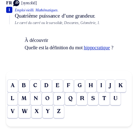
FR
[syʀsɔlid]
1
Emploi vieilli.
Mathématiques.
Quatrième puissance d’une grandeur.
Le carré du carré ou le sursolide, Descartes, Géométrie, 1.
À découvrir
Quelle est la définition du mot
hippocratique
?
A
B
C
D
E
F
G
H
I
J
K
L
M
N
O
P
Q
R
S
T
U
V
W
X
Y
Z