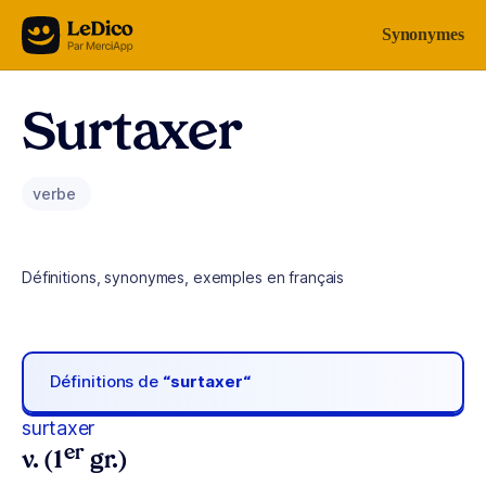
Aller au contenu
Synonymes
Surtaxer
verbe
Définitions, synonymes, exemples en français
Définitions de
“surtaxer“
surtaxer
er
v. (1
gr.)