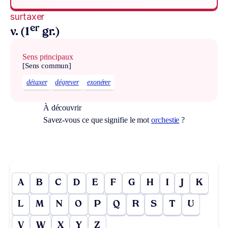
surtaxer
er
v. (1
gr.)
Sens principaux
[Sens commun]
détaxer
dégrever
exonérer
À découvrir
Savez-vous ce que signifie le mot
orchestie
?
A
B
C
D
E
F
G
H
I
J
K
L
M
N
O
P
Q
R
S
T
U
V
W
X
Y
Z