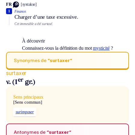
FR
[syʀtakse]
1
Finance.
Charger d’une taxe excessive.
Cet immeuble a été surtaxé.
À découvrir
Connaissez-vous la définition du mot
mysticité
?
Synonymes de
“surtaxer“
surtaxer
er
v. (1
gr.)
Sens principaux
[Sens commun]
surimposer
Antonymes de
“surtaxer“