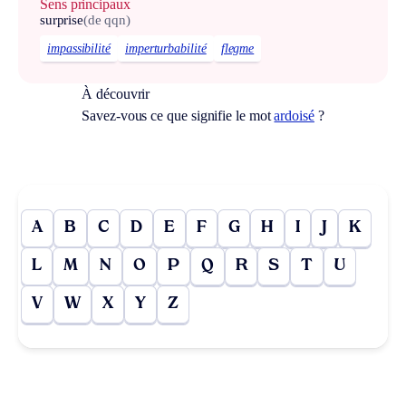
Sens principaux
surprise
(de qqn)
impassibilité
imperturbabilité
flegme
À découvrir
Savez-vous ce que signifie le mot
ardoisé
?
A
B
C
D
E
F
G
H
I
J
K
L
M
N
O
P
Q
R
S
T
U
V
W
X
Y
Z