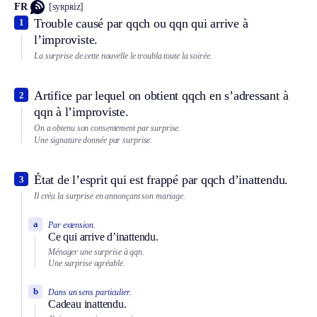
FR
[syʀpʀiz]
Trouble causé par qqch ou qqn qui arrive à
1
l’improviste.
La surprise de cette nouvelle le troubla toute la soirée.
Artifice par lequel on obtient qqch en s’adressant à
2
qqn à l’improviste.
On a obtenu son consentement par surprise.
Une signature donnée par surprise.
État de l’esprit qui est frappé par qqch d’inattendu.
3
Il créa la surprise en annonçant son mariage.
a
Par extension.
Ce qui arrive d’inattendu.
Ménager une surprise à qqn.
Une surprise agréable.
b
Dans un sens particulier.
Cadeau inattendu.