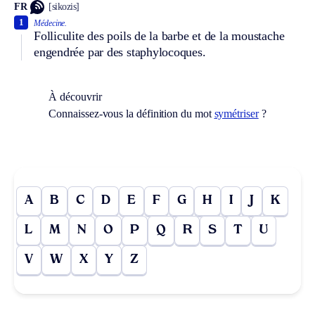
FR
[sikozis]
1
Médecine.
Folliculite des poils de la barbe et de la moustache
engendrée par des staphylocoques.
À découvrir
Connaissez-vous la définition du mot
symétriser
?
A
B
C
D
E
F
G
H
I
J
K
L
M
N
O
P
Q
R
S
T
U
V
W
X
Y
Z