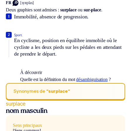
FR
[syʀplas]
Deux graphies sont admises :
surplace
ou
sur-place
.
Immobilité, absence de progression.
1
2
Sport.
En cyclisme, position en équilibre immobile où le
cycliste a les deux pieds sur les pédales en attendant
de prendre le départ.
À découvrir
Quelle est la définition du mot
désambiguïsation
?
Synonymes de
“surplace“
surplace
nom masculin
Sens principaux
[Sens commun]