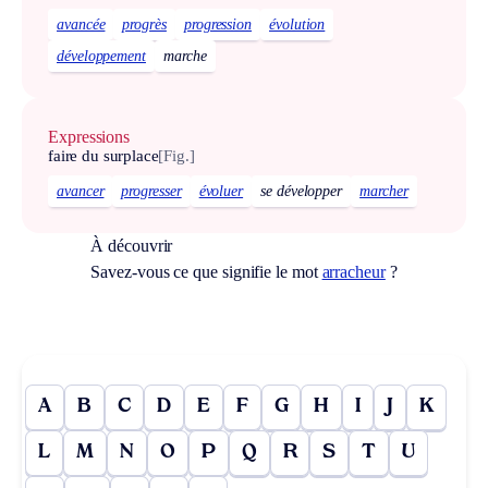
avancée
progrès
progression
évolution
développement
marche
Expressions
faire du surplace
[Fig.]
avancer
progresser
évoluer
se développer
marcher
À découvrir
Savez-vous ce que signifie le mot
arracheur
?
A
B
C
D
E
F
G
H
I
J
K
L
M
N
O
P
Q
R
S
T
U