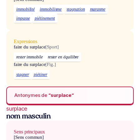
immobilité
immobilisme
stagnation
marasme
impasse
piétinement
Expressions
faire du surplace
[Sport]
rester immobile
rester en équilibre
faire du surplace
[Fig.]
stagner
piétiner
Antonymes de
“surplace“
surplace
nom masculin
Sens principaux
[Sens commun]