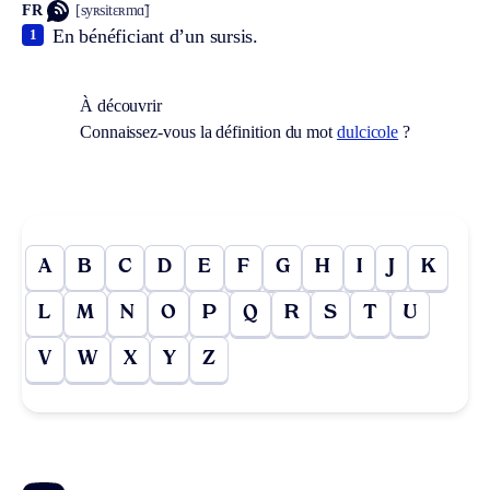
FR
[syʀsitɛʀmɑ̃]
En bénéficiant d’un sursis.
1
À découvrir
Connaissez-vous la définition du mot
dulcicole
?
A
B
C
D
E
F
G
H
I
J
K
L
M
N
O
P
Q
R
S
T
U
V
W
X
Y
Z