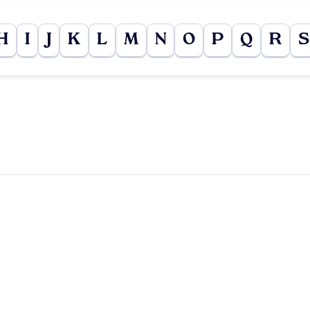
H
I
J
K
L
M
N
O
P
Q
R
S