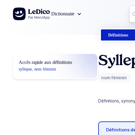
Aller au contenu
Co
Dictionnaire
0
r
Définitions
Sylle
Accès rapide aux définitions
syllepse, nom féminin
nom féminin
Définitions, synon
Définitions 