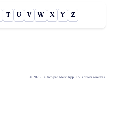
T
U
V
W
X
Y
Z
© 2026 LeDico par MerciApp. Tous droits réservés.