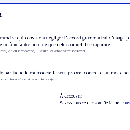
n
ammaire qui consiste à négliger l’accord grammatical d’usage p
e ou à un autre nombre que celui auquel il se rapporte.
ont, le plan sera exécuté,
→ quand les douze coups sonneront.
le par laquelle est associé le sens propre, concret d’un mot à son
 de ses chères études et de ses chers enfants.
À découvrir
Savez-vous ce que signifie le mot
cons