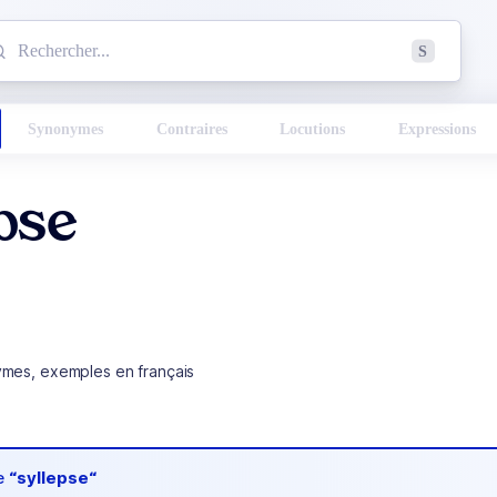
mmencez à chercher un mot dans le dictionnaire :
S
esults found.
Synonymes
Contraires
Locutions
Expressions
pse
ymes, exemples en français
de
“syllepse“