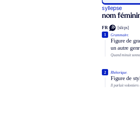
syllepse
nom fémini
FR
[silɛps]
1
Grammaire.
Figure de gr
un autre genr
Quand minuit sonner
2
Rhétorique.
Figure de sty
Il parlait volontiers