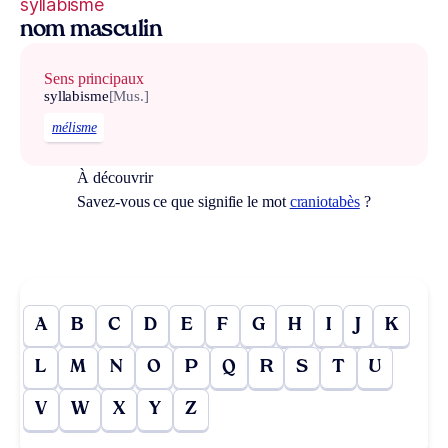
syllabisme
nom masculin
Sens principaux
syllabisme
[Mus.]
mélisme
À découvrir
Savez-vous ce que signifie le mot
craniotabès
?
A
B
C
D
E
F
G
H
I
J
K
L
M
N
O
P
Q
R
S
T
U
V
W
X
Y
Z