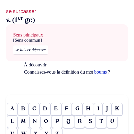
se surpasser
er
v. (1
gr.)
Sens principaux
[Sens commun]
se laisser dépasser
À découvrir
Connaissez-vous la définition du mot
boums
?
A
B
C
D
E
F
G
H
I
J
K
L
M
N
O
P
Q
R
S
T
U