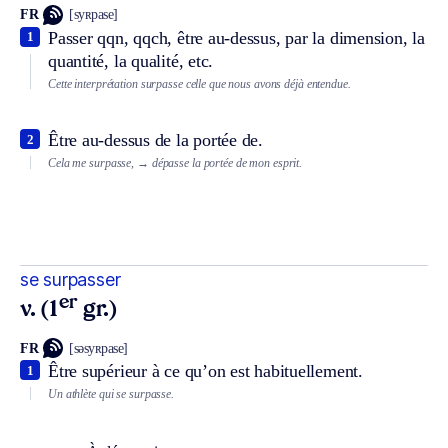
FR
[syʀpase]
Passer qqn, qqch, être au-dessus, par la dimension, la
1
quantité, la qualité, etc.
Cette interprétation surpasse celle que nous avons déjà entendue.
Être au-dessus de la portée de.
2
Cela me surpasse,
→ dépasse la portée de mon esprit.
se surpasser
er
v. (1
gr.)
FR
[səsyʀpase]
Être supérieur à ce qu’on est habituellement.
1
Un athlète qui se surpasse.