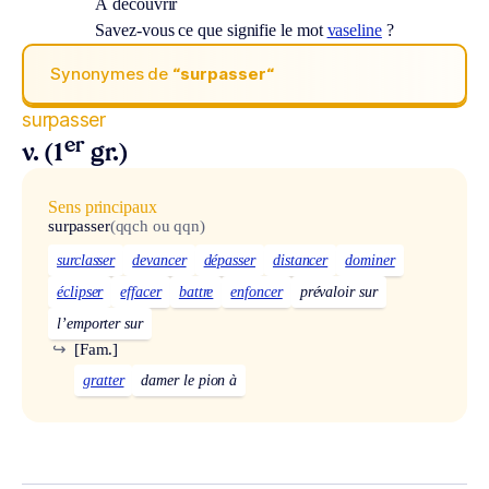
À découvrir
Savez-vous ce que signifie le mot
vaseline
?
Synonymes de
“surpasser“
surpasser
er
v. (1
gr.)
Sens principaux
surpasser
(qqch ou qqn)
surclasser
devancer
dépasser
distancer
dominer
éclipser
effacer
battre
enfoncer
prévaloir sur
l’emporter sur
↪
[Fam.]
gratter
damer le pion à