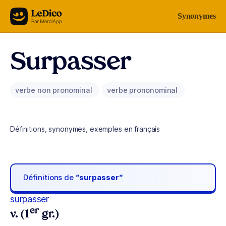
Aller au contenu
Synonymes
Surpasser
verbe non pronominal
verbe prononominal
Définitions, synonymes, exemples en français
Définitions de
“surpasser“
surpasser
er
v. (1
gr.)