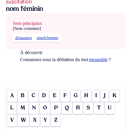
suscitation
nom féminin
Sens principaux
[Sens commun]
dissuasion
empêchement
À découvrir
Connaissez-vous la définition du mot
mesurable
?
A
B
C
D
E
F
G
H
I
J
K
L
M
N
O
P
Q
R
S
T
U
V
W
X
Y
Z