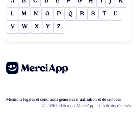
A
B
C
D
E
F
G
H
I
J
K
L
M
N
O
P
Q
R
S
T
U
V
W
X
Y
Z
Mentions légales et conditions générales d’utilisation et de services
© 2026 LeDico par MerciApp. Tous droits réservés.