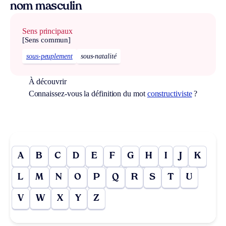
nom masculin
Sens principaux
[Sens commun]
sous-peuplement
sous-natalité
À découvrir
Connaissez-vous la définition du mot
constructiviste
?
A
B
C
D
E
F
G
H
I
J
K
L
M
N
O
P
Q
R
S
T
U
V
W
X
Y
Z