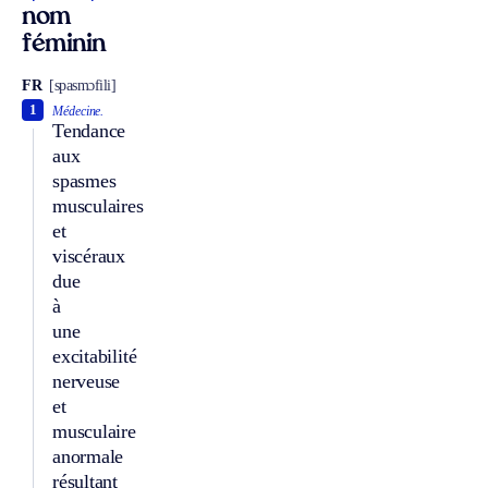
nom
féminin
FR
[spasmɔfili]
1
Médecine.
Tendance
aux
spasmes
musculaires
et
viscéraux
due
à
une
excitabilité
nerveuse
et
musculaire
anormale
résultant