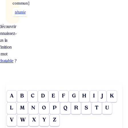
commun]
tétanie
découvrir
nnaissez-
us la
inition
 mot
dratable
?
A
B
C
D
E
F
G
H
I
J
K
L
M
N
O
P
Q
R
S
T
U
V
W
X
Y
Z