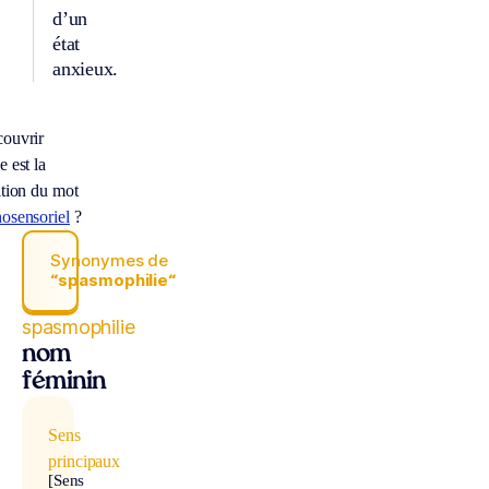
d’un
état
anxieux.
ouvrir
e est la
ition du mot
osensoriel
?
Synonymes de
“spasmophilie“
spasmophilie
nom
féminin
Sens
principaux
[Sens