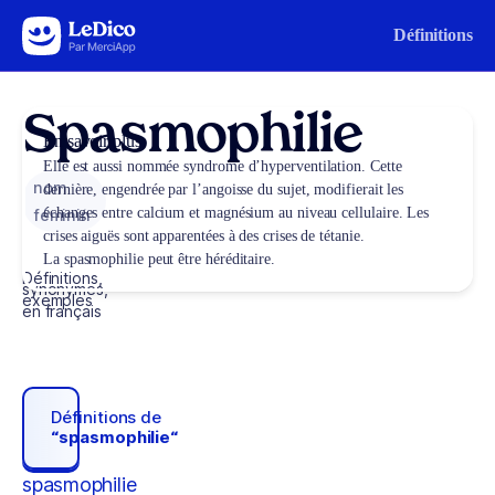
Aller au contenu
Définitions
Spasmophilie
En savoir plus
Elle est aussi nommée syndrome d’hyperventilation. Cette
nom
dernière, engendrée par l’angoisse du sujet, modifierait les
échanges entre calcium et magnésium au niveau cellulaire. Les
féminin
crises aiguës sont apparentées à des crises de tétanie.
La spasmophilie peut être héréditaire.
Définitions,
synonymes,
exemples
en français
Définitions de
“spasmophilie“
spasmophilie