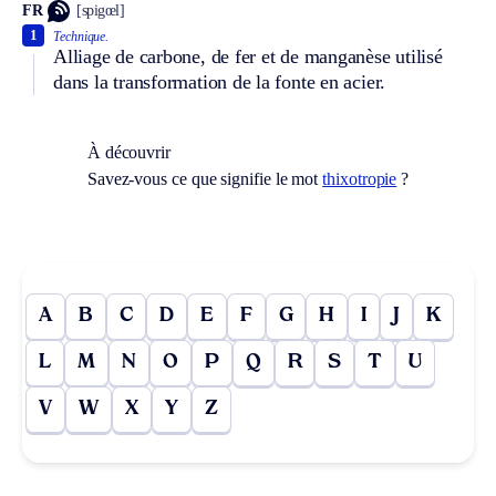
FR
[spigœl]
1
Technique.
Alliage de carbone, de fer et de manganèse utilisé
dans la transformation de la fonte en acier.
À découvrir
Savez-vous ce que signifie le mot
thixotropie
?
A
B
C
D
E
F
G
H
I
J
K
L
M
N
O
P
Q
R
S
T
U
V
W
X
Y
Z