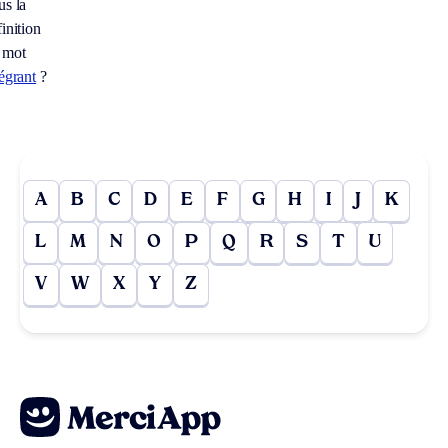
us la
inition
 mot
tégrant
?
A
B
C
D
E
F
G
H
I
J
K
L
M
N
O
P
Q
R
S
T
U
V
W
X
Y
Z