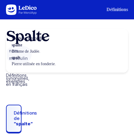
Aller au contenu
Définitions
Spalte
Ne pas confondre
spalte
nom
Bitume de Judée.
spalt
masculin
Pierre utilisée en fonderie.
Définitions,
synonymes,
exemples
en français
Définitions
de
“spalte“