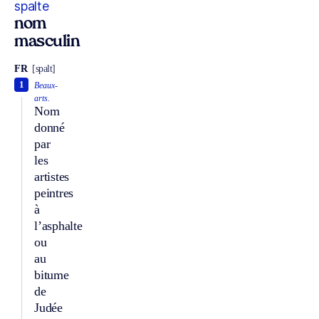
spalte
nom
masculin
FR
[spalt]
1
Beaux-
arts.
Nom
donné
par
les
artistes
peintres
à
l’asphalte
ou
au
bitume
de
Judée