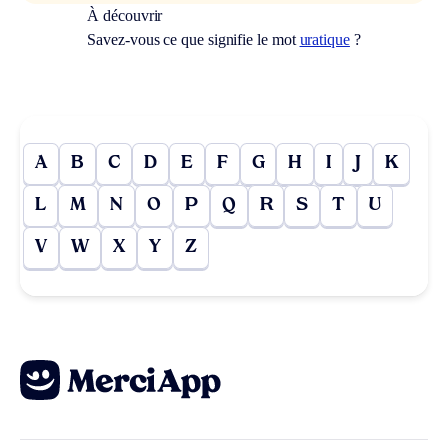
À découvrir
Savez-vous ce que signifie le mot
uratique
?
A
B
C
D
E
F
G
H
I
J
K
L
M
N
O
P
Q
R
S
T
U
V
W
X
Y
Z