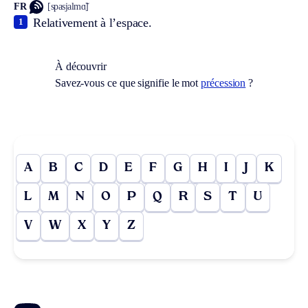
FR
[spasjalmɑ̃]
Relativement à l’espace.
1
À découvrir
Savez-vous ce que signifie le mot
précession
?
A
B
C
D
E
F
G
H
I
J
K
L
M
N
O
P
Q
R
S
T
U
V
W
X
Y
Z