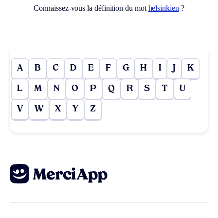
Connaissez-vous la définition du mot
helsinkien
?
A
B
C
D
E
F
G
H
I
J
K
L
M
N
O
P
Q
R
S
T
U
V
W
X
Y
Z