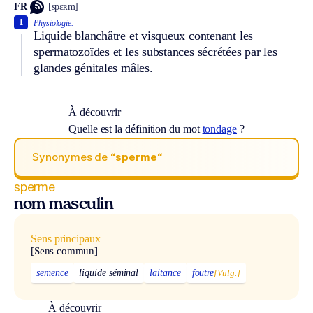
FR
[spɛʀm]
1
Physiologie.
Liquide blanchâtre et visqueux contenant les
spermatozoïdes et les substances sécrétées par les
glandes génitales mâles.
À découvrir
Quelle est la définition du mot
tondage
?
Synonymes de
“sperme“
sperme
nom masculin
Sens principaux
[Sens commun]
semence
liquide séminal
laitance
foutre
[Vulg.]
À découvrir