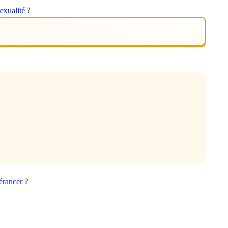
exualité
?
érancer
?