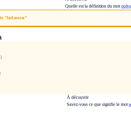
Quelle est la définition du mot
polys
de
“laitance“
n
x
]
]
À découvrir
Savez-vous ce que signifie le mot
s