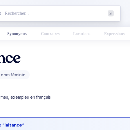
mmencez à chercher un mot dans le dictionnaire :
S
esults found.
Synonymes
Contraires
Locutions
Expressions
nce
nom féminin
ymes, exemples en français
de
“laitance“