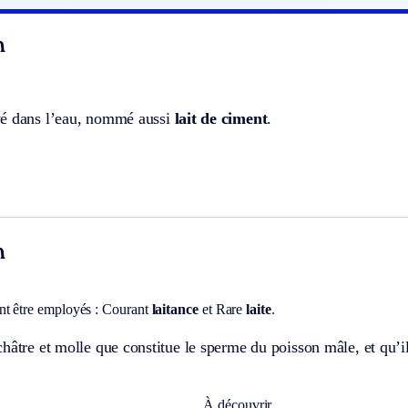
n
é dans l’eau, nommé aussi
lait de ciment
.
n
t être employés :
Courant
laitance
et
Rare
laite
.
hâtre et molle que constitue le sperme du poisson mâle, et qu’il
À découvrir