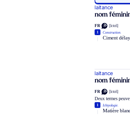
laitance
nom fémini
FR
[lɛtɑ̃s]
1
Construction.
Ciment délay
laitance
nom fémini
FR
[lɛtɑ̃s]
Deux termes peuven
1
Ichtyologie.
Matière blanc