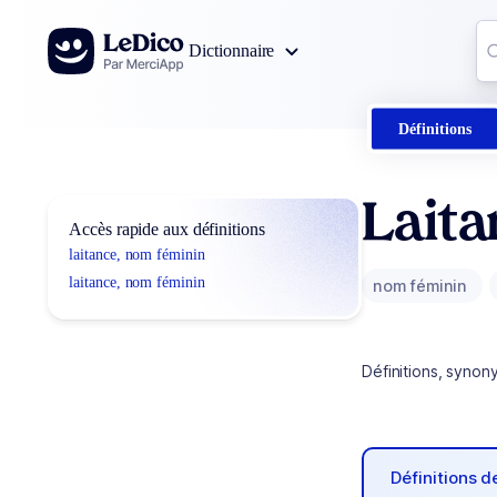
Aller au contenu
Co
Dictionnaire
0
r
Définitions
Laita
Accès rapide aux définitions
laitance, nom féminin
laitance, nom féminin
nom féminin
Définitions, synon
Définitions 