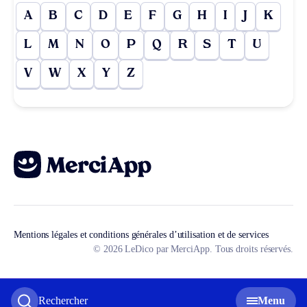
A
B
C
D
E
F
G
H
I
J
K
L
M
N
O
P
Q
R
S
T
U
V
W
X
Y
Z
Mentions légales et conditions générales d’utilisation et de services
© 2026 LeDico par MerciApp. Tous droits réservés.
Rechercher
Menu