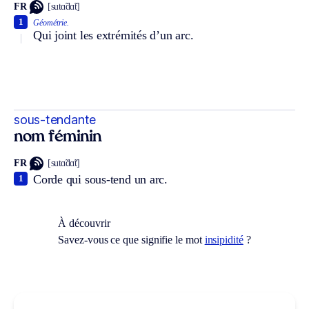
FR
[sutɑ̃dɑ̃t]
1
Géométrie.
Qui joint les extrémités d’un arc.
sous-tendante
nom féminin
FR
[sutɑ̃dɑ̃t]
Corde qui sous-tend un arc.
1
À découvrir
Savez-vous ce que signifie le mot
insipidité
?