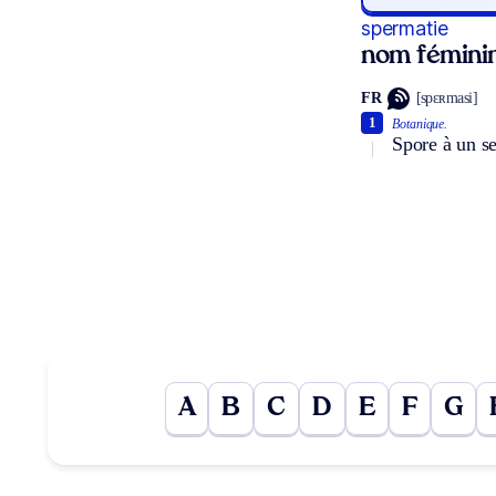
spermatie
nom fémini
FR
[spɛʀmasi]
1
Botanique.
Spore à un se
A
B
C
D
E
F
G