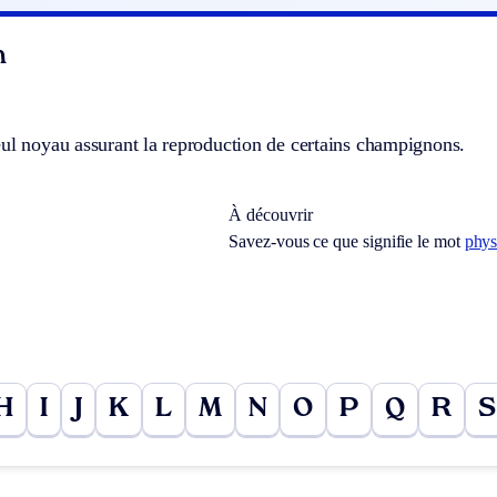
n
ul noyau assurant la reproduction de certains champignons.
À découvrir
Savez-vous ce que signifie le mot
phys
H
I
J
K
L
M
N
O
P
Q
R
S