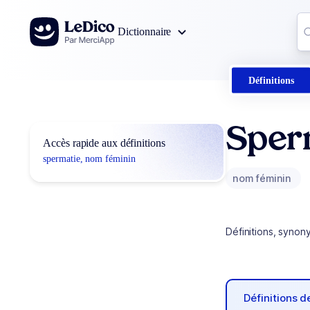
Aller au contenu
Co
Dictionnaire
0
r
Définitions
Sper
Accès rapide aux définitions
spermatie, nom féminin
nom féminin
Définitions, synon
Définitions 