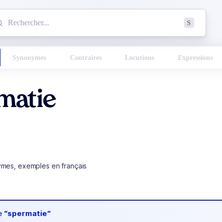
mmencez à chercher un mot dans le dictionnaire :
S
esults found.
Synonymes
Contraires
Locutions
Expressions
matie
ymes, exemples en français
de
“spermatie“