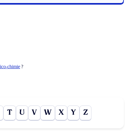
ico-chimie
?
T
U
V
W
X
Y
Z