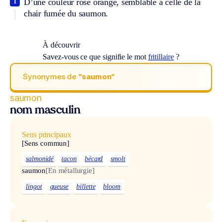
D’une couleur rose orangé, semblable à celle de la
1
chair fumée du saumon.
À découvrir
Savez-vous ce que signifie le mot
fritillaire
?
Synonymes de
“saumon“
saumon
nom masculin
Sens principaux
[Sens commun]
salmonidé
tacon
bécard
smolt
saumon
[En métallurgie]
lingot
gueuse
billette
bloom