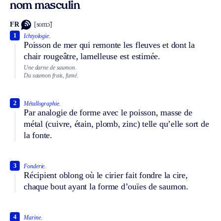
nom masculin
FR
[somɔ̃]
1
Ichtyologie.
Poisson de mer qui remonte les fleuves et dont la
chair rougeâtre, lamelleuse est estimée.
Une darne de saumon.
Du saumon frais, fumé.
2
Métallographie.
Par analogie de forme avec le poisson, masse de
métal (cuivre, étain, plomb, zinc) telle qu’elle sort de
la fonte.
3
Fonderie.
Récipient oblong où le cirier fait fondre la cire,
chaque bout ayant la forme d’ouïes de saumon.
4
Marine.