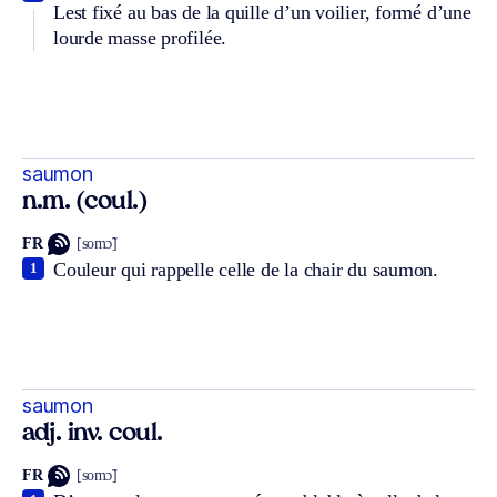
Lest fixé au bas de la quille d’un voilier, formé d’une
lourde masse profilée.
saumon
n.m. (coul.)
FR
[somɔ̃]
Couleur qui rappelle celle de la chair du saumon.
1
saumon
adj. inv. coul.
FR
[somɔ̃]