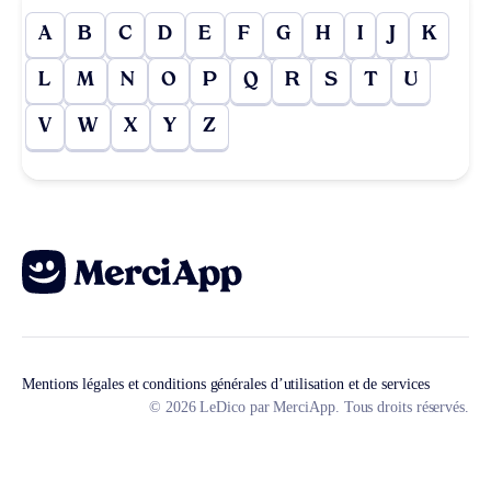
A
B
C
D
E
F
G
H
I
J
K
L
M
N
O
P
Q
R
S
T
U
V
W
X
Y
Z
Mentions légales et conditions générales d’utilisation et de services
© 2026 LeDico par MerciApp. Tous droits réservés.