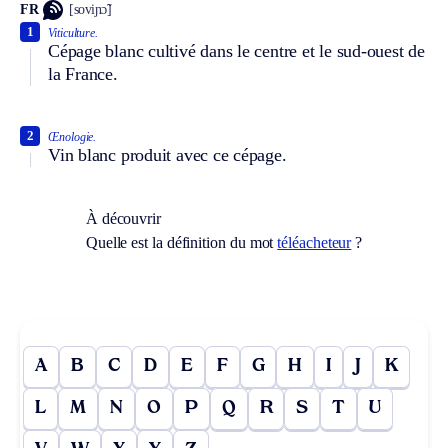
FR
[soviɲɔ̃]
1
Viticulture.
Cépage blanc cultivé dans le centre et le sud-ouest de
la France.
2
Œnologie.
Vin blanc produit avec ce cépage.
À découvrir
Quelle est la définition du mot
téléacheteur
?
A
B
C
D
E
F
G
H
I
J
K
L
M
N
O
P
Q
R
S
T
U