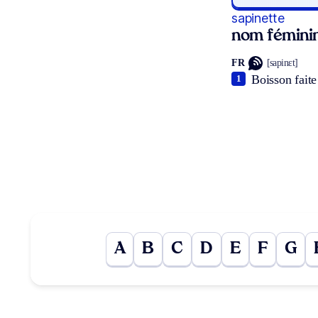
sapinette
nom fémini
FR
[sapinɛt]
Boisson faite
1
A
B
C
D
E
F
G