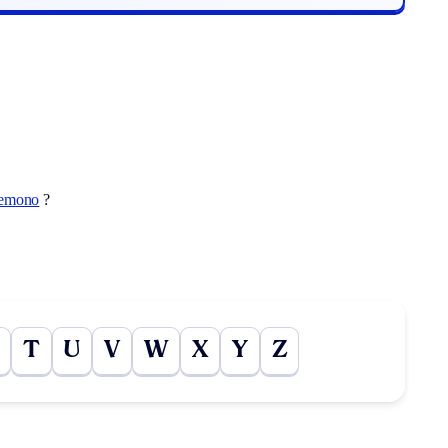
emono
?
T
U
V
W
X
Y
Z