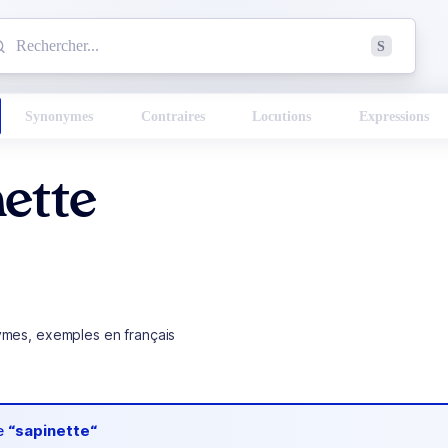
mmencez à chercher un mot dans le dictionnaire :
S
esults found.
Synonymes
Contraires
Locutions
Expressions
ette
ymes, exemples en français
de
“sapinette“