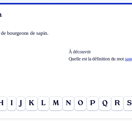
n
 de bourgeons de sapin.
À découvrir
Quelle est la définition du mot
sag
H
I
J
K
L
M
N
O
P
Q
R
S