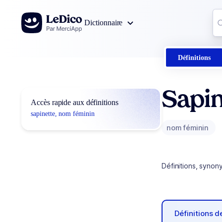
Aller au contenu
Co
Dictionnaire
0
r
Définitions
Sapin
Accès rapide aux définitions
sapinette, nom féminin
nom féminin
Définitions, synon
Définitions 