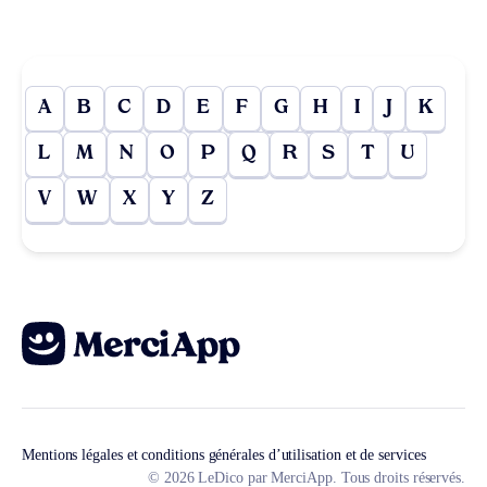
A
B
C
D
E
F
G
H
I
J
K
L
M
N
O
P
Q
R
S
T
U
V
W
X
Y
Z
Mentions légales et conditions générales d’utilisation et de services
© 2026 LeDico par MerciApp. Tous droits réservés.