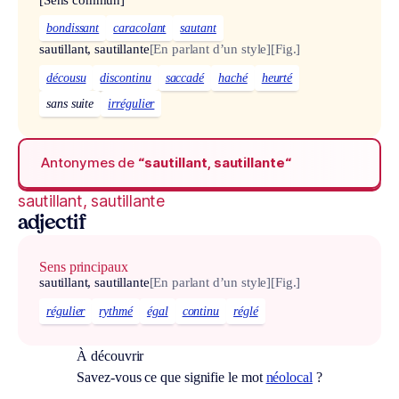
bondissant
caracolant
sautant
sautillant, sautillante
[En parlant d’un style]
[Fig.]
décousu
discontinu
saccadé
haché
heurté
sans suite
irrégulier
Antonymes de
“sautillant, sautillante“
sautillant, sautillante
adjectif
Sens principaux
sautillant, sautillante
[En parlant d’un style]
[Fig.]
régulier
rythmé
égal
continu
réglé
À découvrir
Savez-vous ce que signifie le mot
néolocal
?