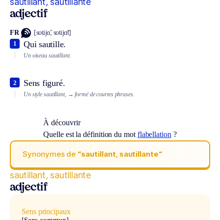
sautillant, sautillante
adjectif
FR
[sotijɑ̃, sotijɑ̃t]
Qui sautille.
1
Un oiseau sautillant.
Sens figuré.
2
Un style sautillant,
→ formé de courtes phrases.
À découvrir
Quelle est la définition du mot
flabellation
?
Synonymes de
“sautillant, sautillante“
sautillant, sautillante
adjectif
Sens principaux
[Sens commun]