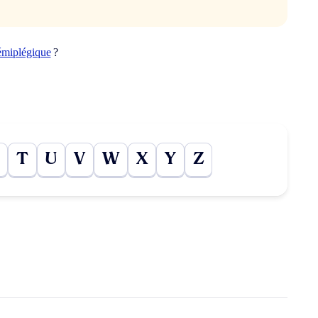
émiplégique
?
T
U
V
W
X
Y
Z