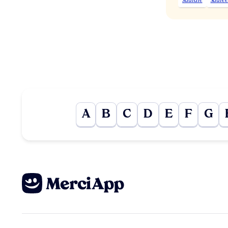
A
B
C
D
E
F
G