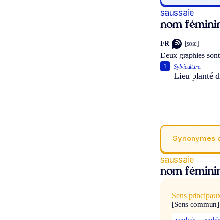
saussaie
nom fémini
FR
[sosɛ]
Deux graphies sont
1
Sylviculture.
Lieu planté d
Synonymes 
saussaie
nom fémini
Sens principau
[Sens commun]
saulaie
saulé