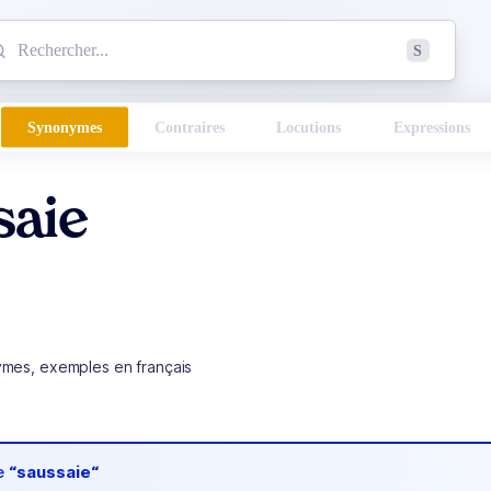
mmencez à chercher un mot dans le dictionnaire :
S
esults found.
Synonymes
Contraires
Locutions
Expressions
saie
ymes, exemples en français
de
“saussaie“