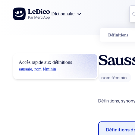
Aller au contenu
Co
Dictionnaire
0
r
Définitions
Saus
Accès rapide aux définitions
saussaie, nom féminin
nom féminin
Définitions, synon
Définitions 