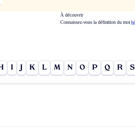
À découvrir
Connaissez-vous la définition du mot
h
H
I
J
K
L
M
N
O
P
Q
R
S