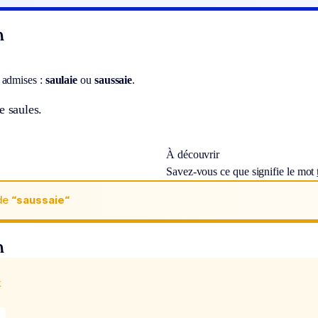
n
 admises :
saulaie
ou
saussaie
.
e saules.
À découvrir
Savez-vous ce que signifie le mot
de
“saussaie“
n
x
e