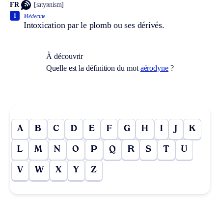
FR
[satyʀnism]
1
Médecine.
Intoxication par le plomb ou ses dérivés.
À découvrir
Quelle est la définition du mot
aérodyne
?
A
B
C
D
E
F
G
H
I
J
K
L
M
N
O
P
Q
R
S
T
U
V
W
X
Y
Z