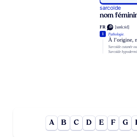
sarcoïde
nom fémini
FR
[saʀkɔid]
1
Pathologie.
À l’origine,
Sarcoïde cutanée o
Sarcoïde hypoderm
A
B
C
D
E
F
G