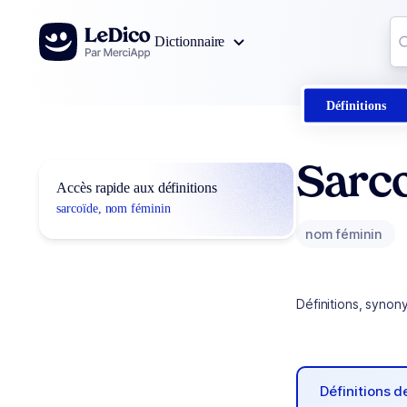
Aller au contenu
Co
Dictionnaire
0
r
Définitions
Sarc
Accès rapide aux définitions
sarcoïde, nom féminin
nom féminin
Définitions, synon
Définitions 