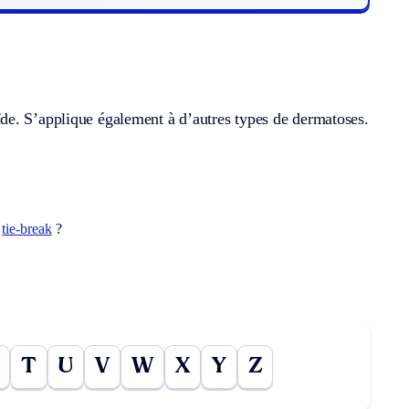
de. S’applique également à d’autres types de dermatoses.
t
tie-break
?
T
U
V
W
X
Y
Z