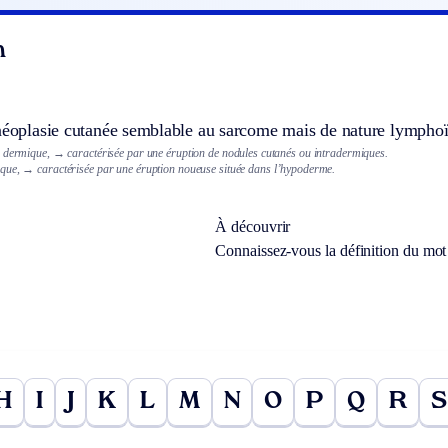
n
 néoplasie cutanée semblable au sarcome mais de nature lymphoï
u dermique,
→ caractérisée par une éruption de nodules cutanés ou intradermiques.
ique,
→ caractérisée par une éruption noueuse située dans l’hypoderme.
À découvrir
Connaissez-vous la définition du mo
H
I
J
K
L
M
N
O
P
Q
R
S