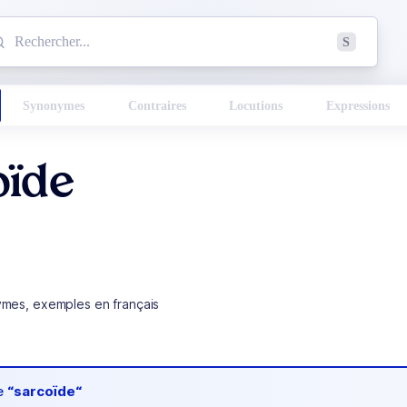
mmencez à chercher un mot dans le dictionnaire :
S
esults found.
Synonymes
Contraires
Locutions
Expressions
oïde
ymes, exemples en français
de
“sarcoïde“