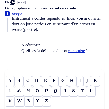
FR
[saʀɔd]
Deux graphies sont admises :
sarod
ou
sarode
.
1
Musique.
Instrument à cordes répandu en Inde, voisin du sitar,
dont on joue parfois en se servant d’un archet en
ivoire (plectre).
À découvrir
Quelle est la définition du mot
clarinettiste
?
A
B
C
D
E
F
G
H
I
J
K
L
M
N
O
P
Q
R
S
T
U
V
W
X
Y
Z