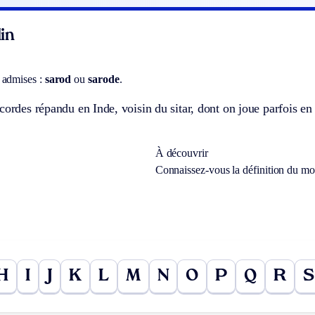
in
 admises :
sarod
ou
sarode
.
cordes répandu en Inde, voisin du sitar, dont on joue parfois en 
À découvrir
Connaissez-vous la définition du m
H
I
J
K
L
M
N
O
P
Q
R
S