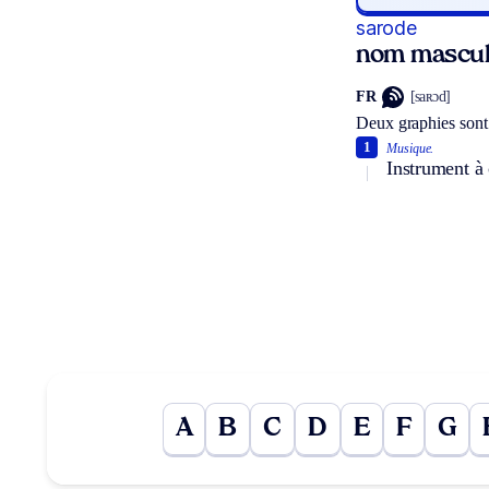
sarode
nom mascul
FR
[saʀɔd]
Deux graphies sont
1
Musique.
Instrument à 
A
B
C
D
E
F
G