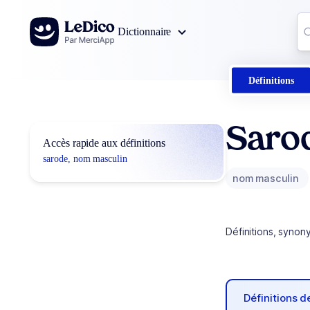
Aller au contenu
Co
Dictionnaire
0
r
Définitions
Saro
Accès rapide aux définitions
sarode, nom masculin
nom masculin
Définitions, synon
Définitions 