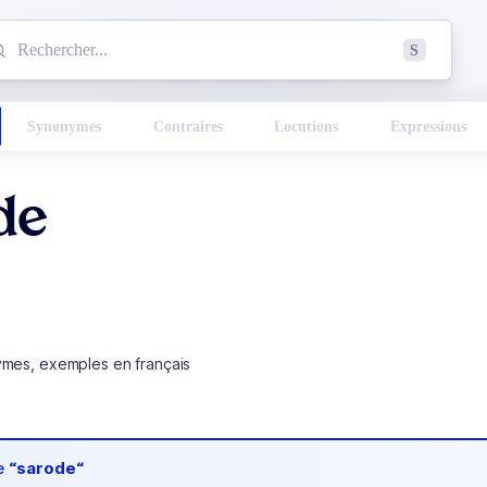
mmencez à chercher un mot dans le dictionnaire :
S
esults found.
Synonymes
Contraires
Locutions
Expressions
de
ymes, exemples en français
de
“sarode“