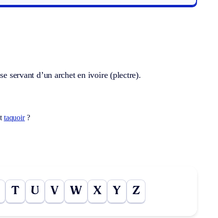
se servant d’un archet en ivoire (plectre).
ot
taquoir
?
T
U
V
W
X
Y
Z