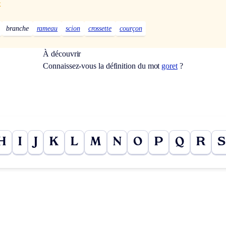
x
branche
rameau
scion
crossette
courçon
À découvrir
Connaissez-vous la définition du mot
goret
?
H
I
J
K
L
M
N
O
P
Q
R
S