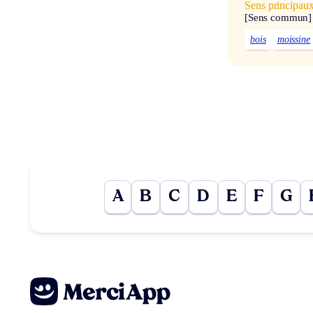
Sens principau
[Sens commun]
bois
moissine
A
B
C
D
E
F
G