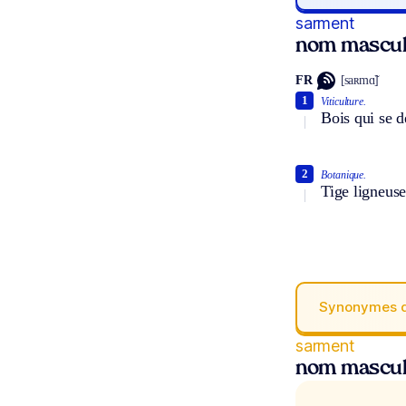
sarment
nom mascul
FR
[saʀmɑ̃]
1
Viticulture.
Bois qui se 
2
Botanique.
Tige ligneus
Synonymes 
sarment
nom mascul