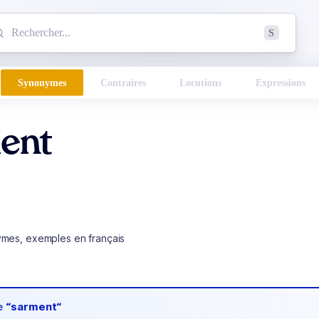
mmencez à chercher un mot dans le dictionnaire :
S
esults found.
Synonymes
Contraires
Locutions
Expressions
ent
ymes, exemples en français
de
“sarment“