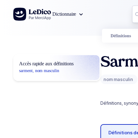
Aller au contenu
Co
Dictionnaire
0
r
Définitions
Sarm
Accès rapide aux définitions
sarment, nom masculin
nom masculin
Définitions, synon
Définitions 