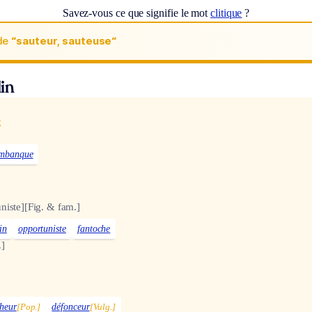
Savez-vous ce que signifie le mot
clitique
?
de
“sauteur, sauteuse“
in
x
imbanque
niste]
[Fig. & fam.]
in
opportuniste
fantoche
]
heur
[Pop.]
défonceur
[Vulg.]