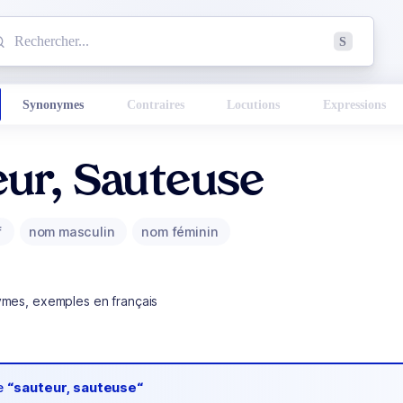
mmencez à chercher un mot dans le dictionnaire :
S
esults found.
Synonymes
Contraires
Locutions
Expressions
eur, Sauteuse
f
nom masculin
nom féminin
ymes, exemples en français
de
“sauteur, sauteuse“