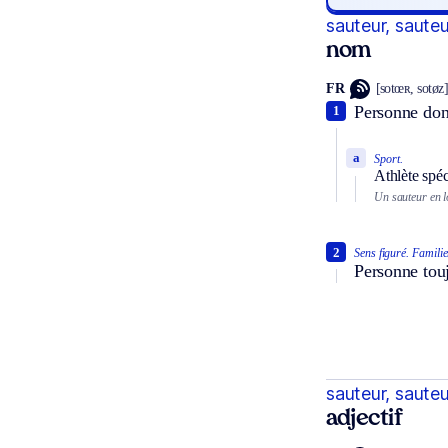
sauteur, saute
nom
FR
[sotœʀ, sotøz
Personne dont
1
a
Sport.
Athlète spéc
Un sauteur en l
2
Sens figuré.
Familie
Personne touj
sauteur, saute
adjectif