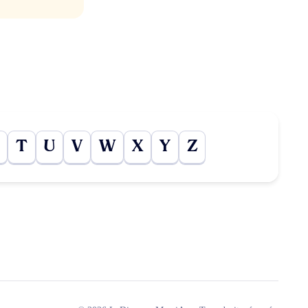
T
U
V
W
X
Y
Z