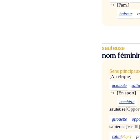
↪
[Fam.]
baiseur
c
sauteuse
nom fémini
Sens principau
[Au cirque]
acrobate
salt
↪
[En sport]
perchiste
sauteuse
[Opport
girouette
oppo
sauteuse
[Vieilli]
catin
[Pop.]
pr