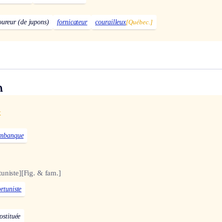
oureur (de jupons)
fornicateur
courailleux
[Québec.]
n
x
imbanque
uniste]
[Fig. & fam.]
rtuniste
ostituée