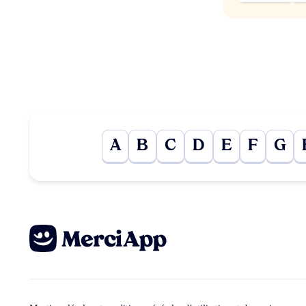
A
B
C
D
E
F
G