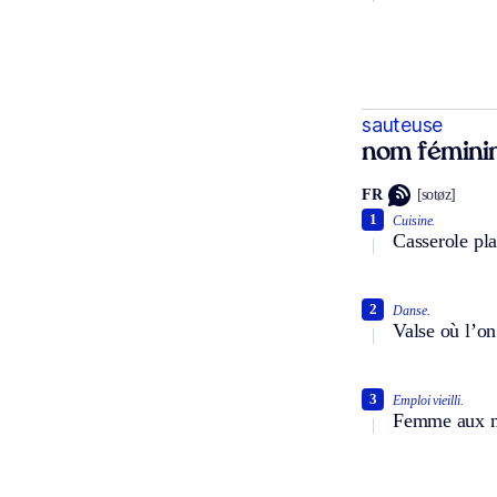
sauteuse
nom fémini
FR
[sotøz]
1
Cuisine.
Casserole pla
2
Danse.
Valse où l’on 
3
Emploi vieilli.
Femme aux m