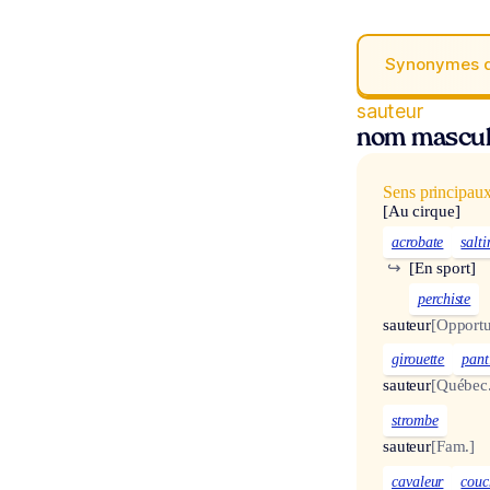
Synonymes 
sauteur
nom mascul
Sens principau
[Au cirque]
acrobate
salt
↪
[En sport]
perchiste
sauteur
[Opportu
girouette
pant
sauteur
[Québec.
strombe
sauteur
[Fam.]
cavaleur
couc