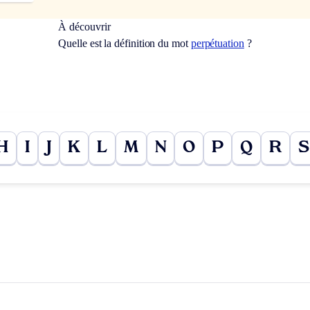
À découvrir
Quelle est la définition du mot
perpétuation
?
H
I
J
K
L
M
N
O
P
Q
R
S