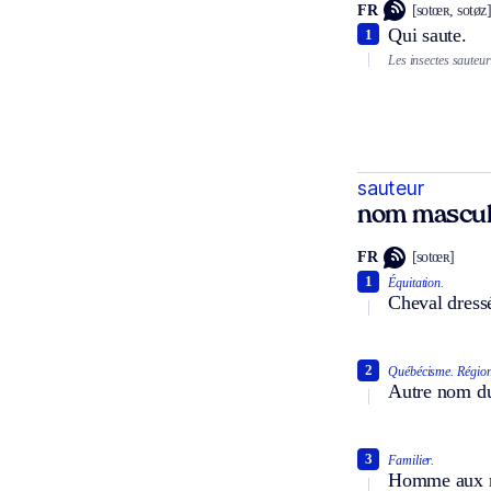
FR
[sotœʀ, sotøz
Qui saute.
1
Les insectes sauteur
sauteur
nom mascul
FR
[sotœʀ]
1
Équitation.
Cheval dressé
2
Québécisme.
Région
Autre nom du
3
Familier.
Homme aux no