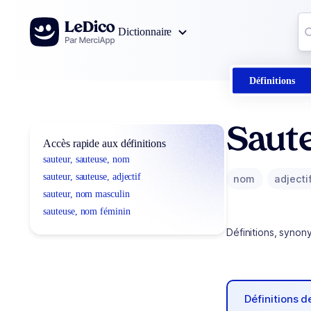
Aller au contenu
Co
Dictionnaire
0
r
Définitions
Saut
Accès rapide aux définitions
sauteur, sauteuse, nom
sauteur, sauteuse, adjectif
nom
adjecti
sauteur, nom masculin
sauteuse, nom féminin
Définitions, synon
Définitions 