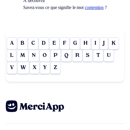
À découvrir
Savez-vous ce que signifie le mot
contention
?
A
B
C
D
E
F
G
H
I
J
K
L
M
N
O
P
Q
R
S
T
U
V
W
X
Y
Z