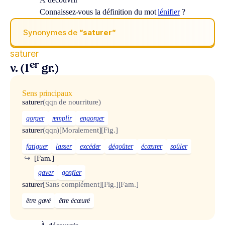
Connaissez-vous la définition du mot
lénifier
?
Synonymes de
“saturer“
saturer
er
v. (1
gr.)
Sens principaux
saturer
(qqn de nourriture)
gorger
remplir
engorger
saturer
(qqn)
[Moralement]
[Fig.]
fatiguer
lasser
excéder
dégoûter
écœurer
soûler
↪
[Fam.]
gaver
gonfler
saturer
[Sans complément]
[Fig.]
[Fam.]
être gavé
être écœuré