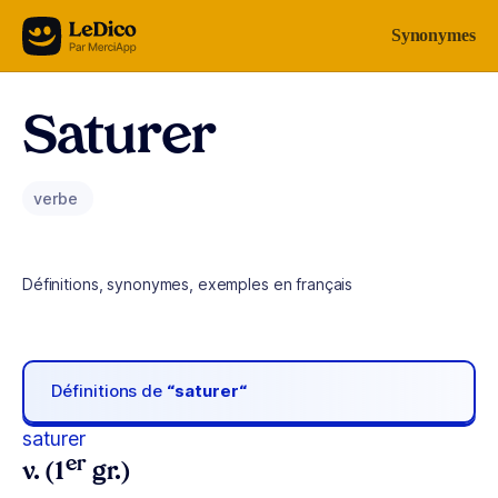
Aller au contenu
Synonymes
Saturer
verbe
Définitions, synonymes, exemples en français
Définitions de
“saturer“
saturer
er
v. (1
gr.)