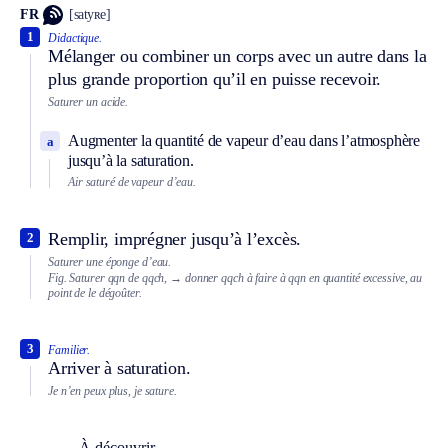
FR
[satyʀe]
1
Didactique.
Mélanger ou combiner un corps avec un autre dans la
plus grande proportion qu’il en puisse recevoir.
Saturer un acide.
Augmenter la quantité de vapeur d’eau dans l’atmosphère
a
jusqu’à la saturation.
Air saturé de vapeur d’eau.
Remplir, imprégner jusqu’à l’excès.
2
Saturer une éponge d’eau.
Fig.
Saturer qqn de qqch,
→ donner qqch à faire à qqn en quantité excessive, au
point de le dégoûter.
3
Familier.
Arriver à saturation.
Je n’en peux plus, je sature.
À découvrir