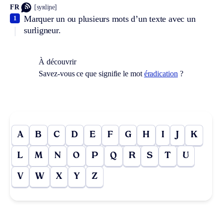
FR
[syʀliɲe]
Marquer un ou plusieurs mots d’un texte avec un
1
surligneur.
À découvrir
Savez-vous ce que signifie le mot
éradication
?
A
B
C
D
E
F
G
H
I
J
K
L
M
N
O
P
Q
R
S
T
U
V
W
X
Y
Z