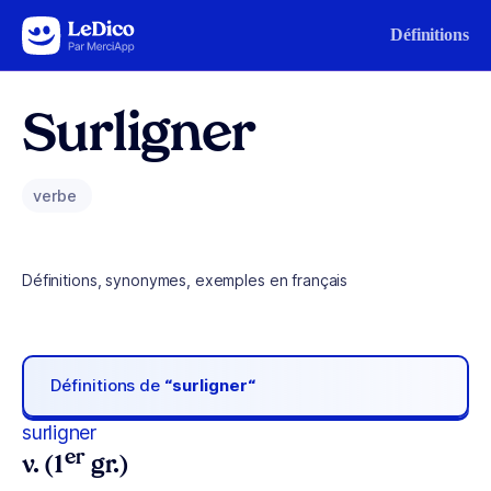
Aller au contenu
Définitions
Surligner
verbe
Définitions, synonymes, exemples en français
Définitions de
“surligner“
surligner
er
v. (1
gr.)