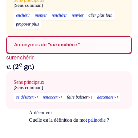
[Sens commun]
enchérir
monter
renchérir
renvier
aller plus loin
proposer plus
Antonymes de
“surenchérir“
surenchérir
e
v. (2
gr.)
Sens principaux
[Sens commun]
se désister
[•]
renoncer
[•]
faire baisser
[•]
descendre
[•]
À découvrir
Quelle est la définition du mot
palinodie
?