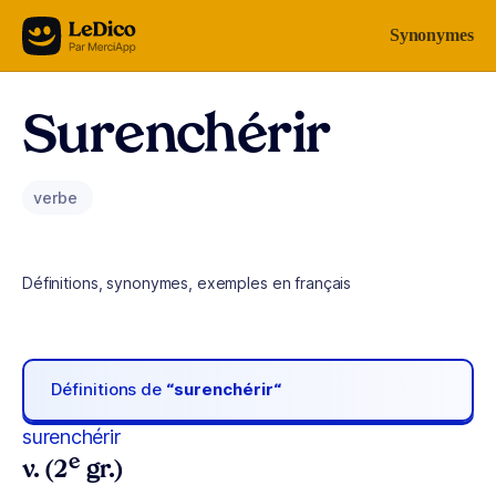
Aller au contenu
Synonymes
Surenchérir
verbe
Définitions, synonymes, exemples en français
Définitions de
“surenchérir“
surenchérir
e
v. (2
gr.)