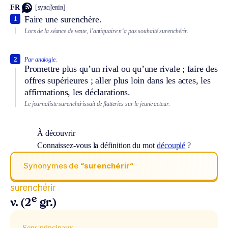
FR
[syʀɑ̃ʃeʀiʀ]
Faire une surenchère.
1
Lors de la séance de vente, l’antiquaire n’a pas souhaité surenchérir.
2
Par analogie.
Promettre plus qu’un rival ou qu’une rivale ; faire des
offres supérieures ; aller plus loin dans les actes, les
affirmations, les déclarations.
Le journaliste surenchérissait de flatteries sur le jeune acteur.
À découvrir
Connaissez-vous la définition du mot
découplé
?
Synonymes de
“surenchérir“
surenchérir
e
v. (2
gr.)
Sens principaux