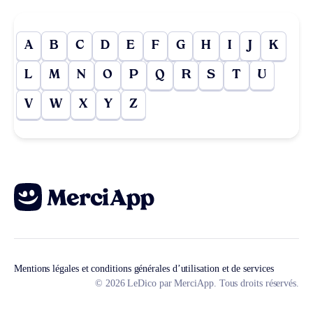
A
B
C
D
E
F
G
H
I
J
K
L
M
N
O
P
Q
R
S
T
U
V
W
X
Y
Z
Mentions légales et conditions générales d’utilisation et de services
© 2026 LeDico par MerciApp. Tous droits réservés.