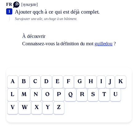
FR
[syʀaʒute]
Ajouter qqch à ce qui est déjà complet.
1
Surajouter une aile, un étage à un bâtiment.
À découvrir
Connaissez-vous la définition du mot
guilledou
?
A
B
C
D
E
F
G
H
I
J
K
L
M
N
O
P
Q
R
S
T
U
V
W
X
Y
Z