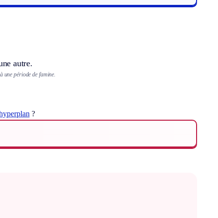
une autre.
 à une période de famine.
hyperplan
?