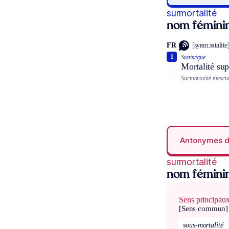
surmortalité
nom fémini
FR
[syʀmɔʀtalite
1
Statistique.
Mortalité sup
Surmortalité masculi
Antonymes 
surmortalité
nom fémini
Sens principau
[Sens commun]
sous-mortalité