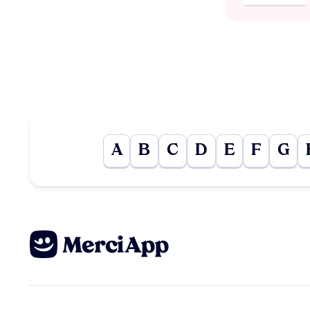
A
B
C
D
E
F
G