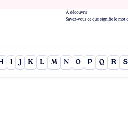
À découvrir
Savez-vous ce que signifie le mot
H
I
J
K
L
M
N
O
P
Q
R
S