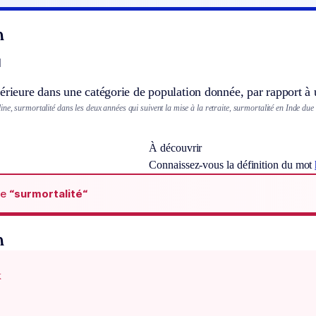
n
]
érieure dans une catégorie de population donnée, par rapport à 
ne, surmortalité dans les deux années qui suivent la mise à la retraite, surmortalité en Inde due
À découvrir
Connaissez-vous la définition du mot
de
“surmortalité“
n
x