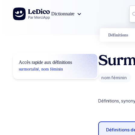
Aller au contenu
Co
Dictionnaire
0
r
Définitions
Surm
Accès rapide aux définitions
surmortalité, nom féminin
nom féminin
Définitions, synon
Définitions 