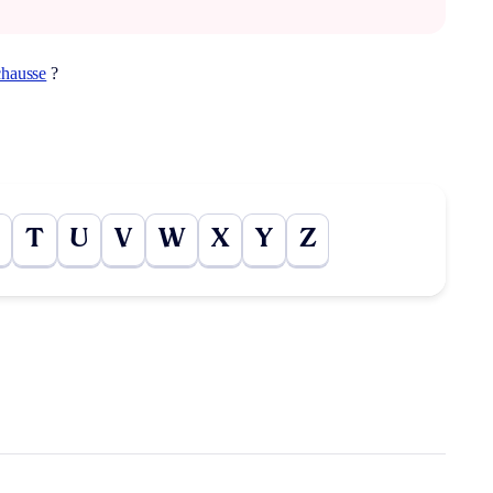
chausse
?
T
U
V
W
X
Y
Z