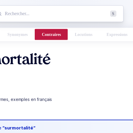
mmencez à chercher un mot dans le dictionnaire :
S
esults found.
Synonymes
Contraires
Locutions
Expressions
ortalité
ymes, exemples en français
de
“surmortalité“