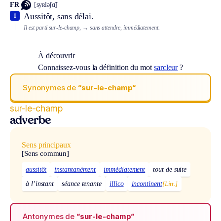
FR
[syʀləʃɑ̃]
Aussitôt, sans délai.
1
Il est parti sur-le-champ,
→ sans attendre, immédiatement.
À découvrir
Connaissez-vous la définition du mot
sarcleur
?
Synonymes de
“sur-le-champ“
sur-le-champ
adverbe
Sens principaux
[Sens commun]
aussitôt
instantanément
immédiatement
tout de suite
à l’instant
séance tenante
illico
incontinent
[Litt.]
Antonymes de
“sur-le-champ“