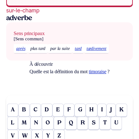
sur-le-champ
adverbe
Sens principaux
[Sens commun]
après
plus tard
par la suite
tard
tardivement
À découvrir
Quelle est la définition du mot
timoraise
?
A
B
C
D
E
F
G
H
I
J
K
L
M
N
O
P
Q
R
S
T
U
V
W
X
Y
Z