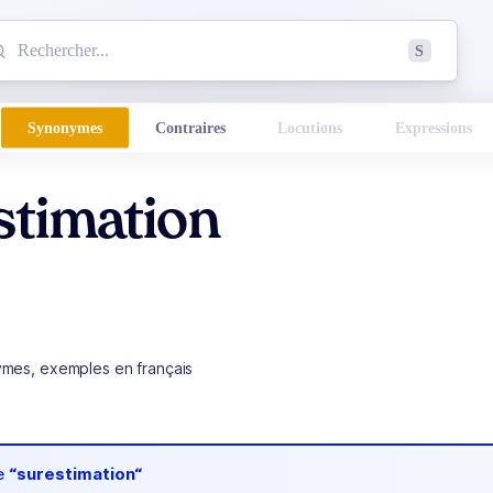
mmencez à chercher un mot dans le dictionnaire :
S
esults found.
Synonymes
Contraires
Locutions
Expressions
stimation
ymes, exemples en français
de
“surestimation“