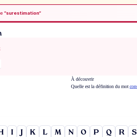
de
“surestimation“
n
x
À découvrir
Quelle est la définition du mot
con
H
I
J
K
L
M
N
O
P
Q
R
S