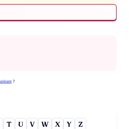
spirant
?
T
U
V
W
X
Y
Z