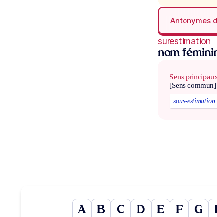
Antonymes 
surestimation
nom fémini
Sens principau
[Sens commun]
sous-estimation
A
B
C
D
E
F
G