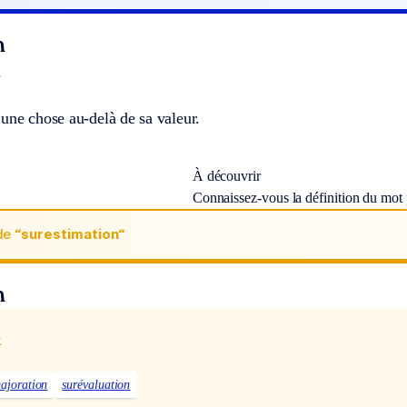
n
]
une chose au-delà de sa valeur.
À découvrir
Connaissez-vous la définition du mot
de
“surestimation“
n
x
ajoration
surévaluation