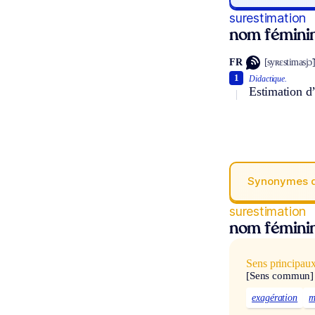
surestimation
nom fémini
FR
[syʀɛstimasjɔ̃
1
Didactique.
Estimation d’
Synonymes 
surestimation
nom fémini
Sens principau
[Sens commun]
exagération
m