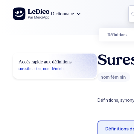
Aller au contenu
Co
Dictionnaire
0
r
Définitions
Sure
Accès rapide aux définitions
surestimation, nom féminin
nom féminin
Définitions, synon
Définitions 