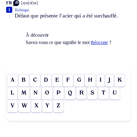
FR
[syʀʃofyʀ]
1
Technique.
Défaut que présente l’acier qui a été surchauffé.
À découvrir
Savez-vous ce que signifie le mot
théocrate
?
A
B
C
D
E
F
G
H
I
J
K
L
M
N
O
P
Q
R
S
T
U
V
W
X
Y
Z