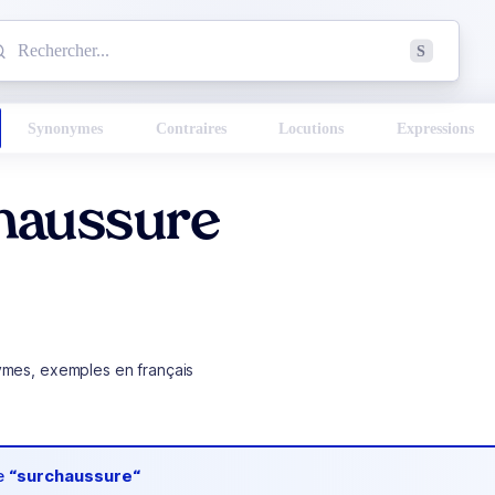
mmencez à chercher un mot dans le dictionnaire :
S
esults found.
Synonymes
Contraires
Locutions
Expressions
haussure
ymes, exemples en français
de
“surchaussure“