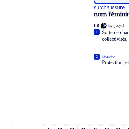
surchaussure
nom fémini
FR
[syʀʃosyʀ]
Sorte de chau
1
collectivités,
2
Médecine.
Protection je