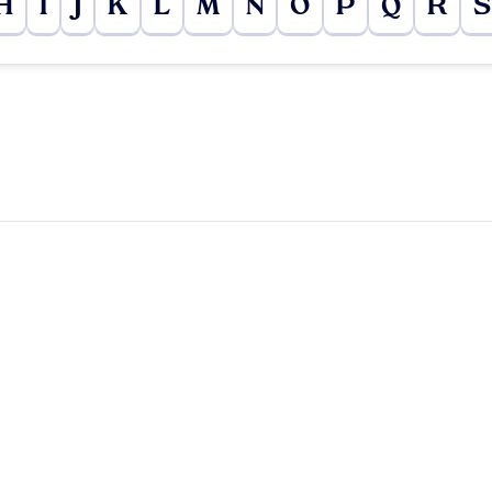
H
I
J
K
L
M
N
O
P
Q
R
S