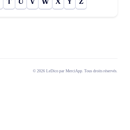
T
U
V
W
X
Y
Z
© 2026 LeDico par MerciApp. Tous droits réservés.