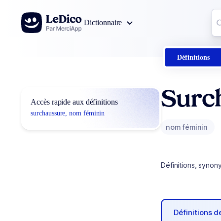
Aller au contenu
Co
Dictionnaire
0
r
Définitions
Surc
Accès rapide aux définitions
surchaussure, nom féminin
nom féminin
Définitions, synon
Définitions 