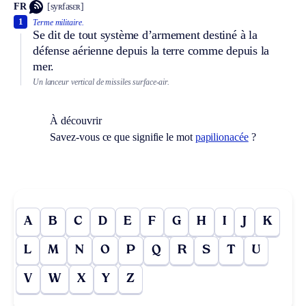
FR
[syʀfasɛʀ]
1
Terme militaire.
Se dit de tout système d’armement destiné à la
défense aérienne depuis la terre comme depuis la
mer.
Un lanceur vertical de missiles surface-air.
À découvrir
Savez-vous ce que signifie le mot
papilionacée
?
A
B
C
D
E
F
G
H
I
J
K
L
M
N
O
P
Q
R
S
T
U
V
W
X
Y
Z