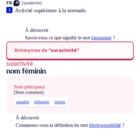
FR
[syʀaktivite]
Activité supérieure à la normale.
1
À découvrir
Savez-vous ce que signifie le mot
longanisse
?
Antonymes de
“suractivité“
suractivité
nom féminin
Sens principaux
[Sens commun]
apathie
léthargie
inertie
À découvrir
Connaissez-vous la définition du mot
électrosensibilité
?