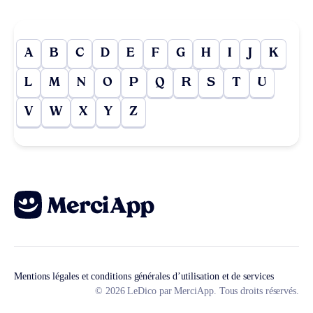
A
B
C
D
E
F
G
H
I
J
K
L
M
N
O
P
Q
R
S
T
U
V
W
X
Y
Z
Mentions légales et conditions générales d’utilisation et de services
© 2026 LeDico par MerciApp. Tous droits réservés.